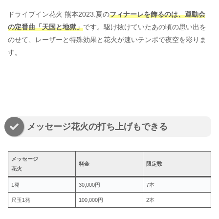
ドライブイン花火 熊本2023.夏の
フィナーレを飾るのは、運動会
の定番曲「天国と地獄」
です。駆け抜けていたあの頃の思い出を
のせて、レーザーと特殊効果と花火が速いテンポで夜空を彩りま
す。
メッセージ花火の打ち上げもできる
メッセージ
料金
限定数
花火
1発
30,000円
7本
尺玉1発
100,000円
2本