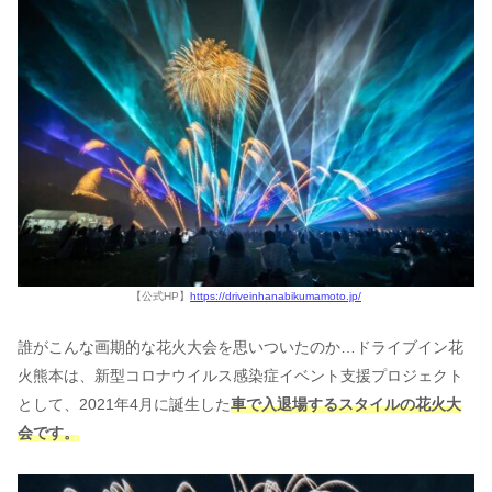
【公式HP】
https://driveinhanabikumamoto.jp/
誰がこんな画期的な花火大会を思いついたのか…ドライブイン花
火熊本は、新型コロナウイルス感染症イベント支援プロジェクト
として、2021年4月に誕生した
車で入退場するスタイルの花火大
会です。