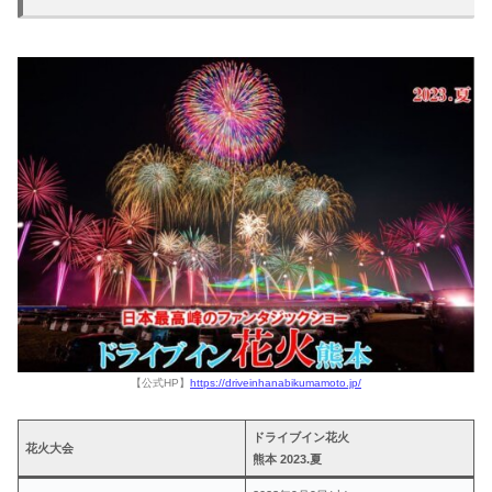
【公式HP】
https://driveinhanabikumamoto.jp/
ドライブイン花火
花火大会
熊本 2023.夏