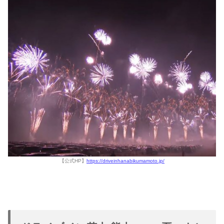
【公式HP】
https://driveinhanabikumamoto.jp/