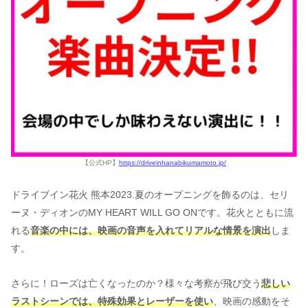
【公式HP】
https://driveinhanabikumamoto.jp/
ドライブイン花火 熊本2023.夏のオープニングを飾るのは、セリ
ーヌ・ディオンのMY HEART WILL GO ONです。花火とともに流
れる
音楽の中には、映画の音声を入れてリアルな情景を演出
しま
す。
さらに！ローズは亡くなったのか？様々な考察が飛び交う
悲しい
ラストシーンでは、特殊効果とレーザーを使い
、映画の感動をそ