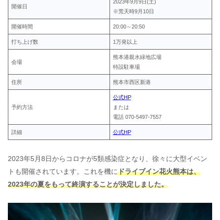
2023年9月9日(土)
開催日
※荒天時9月10日
開催時間
20:00～20:50
打ち上げ数
1万発以上
熊本港親水緑地広場
会場
特設駐車場
住所
熊本市西区新港
公式HP
予約方法
または
電話 070-5497-7557
詳細
公式HP
2023年5月8日からコロナが5類感染症となり、徐々に大型イベン
トも開催されています。これを機に
ドライブイン花火熊本は、
2023年の夏をもって終演することが決定しました。