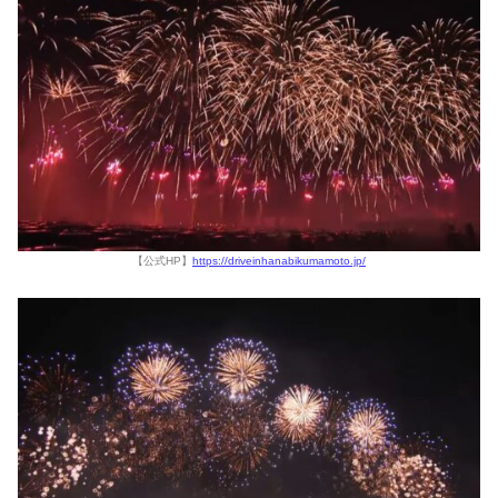
【公式HP】
https://driveinhanabikumamoto.jp/