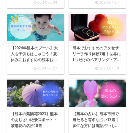
2024.08.04
2024.07.27
遊び場がおすすめ
【2024年熊本のプール】大
熊本でおすすめのアクセサ
人も子供もはしゃごう！夏
リー手作り体験7選｜世界に
休みにおすすめの熊本お出
1つだけのペアリング・アク
かけプール15選
セサリーを手作りしよう
2024.07.27
2023.07.30
【熊本の紫陽花2023】熊本
【熊本の占い】熊本市街で
のあじさい絶景スポット・
当たると有名な占い13選｜
紫陽花の名所10選
多忙な方には電話占いもお
すすめ