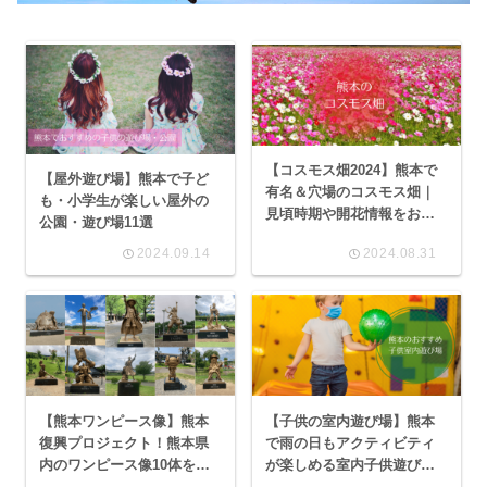
【コスモス畑2024】熊本で
【屋外遊び場】熊本で子ど
有名＆穴場のコスモス畑｜
も・小学生が楽しい屋外の
見頃時期や開花情報をお届
公園・遊び場11選
け
2024.09.14
2024.08.31
【熊本ワンピース像】熊本
【子供の室内遊び場】熊本
復興プロジェクト！熊本県
で雨の日もアクティビティ
内のワンピース像10体をコ
が楽しめる室内子供遊び場
ンプリート観光
15選｜お金を使わない室内