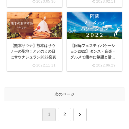
2023.05.30
2023.02.11
【熊本サウナ】熊本はサウ
【阿蘇フェスティバケーシ
ナーの聖地！ととのえの日
ョン2022】ダンス・音楽・
にサウナシュラン2022発表
グルメで熊本に希望と活力
を!!
2022.11.11
2022.06.29
次のページ
次
1
2
へ