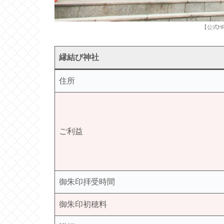
【公式H
縁結び神社
住所
ご利益
御朱印拝受時間
御朱印初穂料