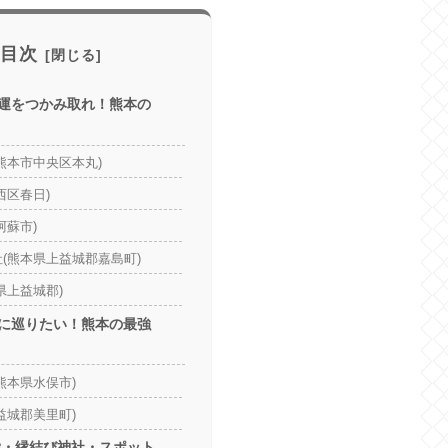
目次
愛運をつかみ取れ！熊本の
熊本市中央区本丸)
西区春日)
阿蘇市)
(熊本県上益城郡嘉島町)
県上益城郡)
後に巡りたい！熊本の最強
熊本県水俣市)
益城郡美里町)
恋愛・縁結び神社・スポット