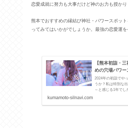
恋愛成就に努力も大事だけど神のお力も授かり
熊本でおすすめの縁結び神社・パワースポット
ってみてはいかがでしょうか。最強の恋愛運を
【熊本初詣・三
めの穴場パワー
2024年の初詣で
うか？私は特別な出
～と感じる1年でし
ットを集めました。わ
kumamoto-silnavi.com