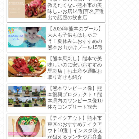
教えたくない熊本市の美
味しいお店14選|百名店選
出で話題の飲食店
【2024年熊本のプール】
大人も子供もはしゃご
う！夏休みにおすすめの
熊本お出かけプール15選
【熊本馬刺し】熊本で美
味しいのに安いおすすめ
馬刺店｜お土産や通販お
取り寄せも紹介
【熊本ワンピース像】熊
本復興プロジェクト！熊
本県内のワンピース像10
体をコンプリート観光
【テイクアウト】熊本市
東区のおすすめテイクア
ウト10選｜インスタ映え
が狙えるランチやお弁当