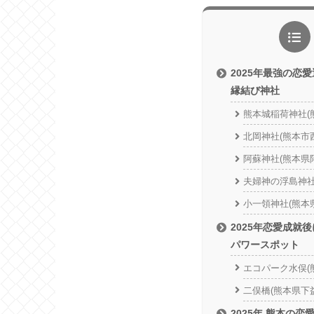
2025年最強の恋
縁結び神社
熊本城稲荷神社(
北岡神社(熊本市
阿蘇神社(熊本県
夫婦神の浮島神社
小一領神社(熊本
2025年恋愛成就
パワースポット
エコパーク水俣(
二俣橋(熊本県下
2025年 熊本の