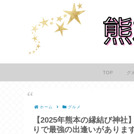
TOP
グ
ホーム
グルメ
【2025年熊本の縁結び神
りで最強の出逢いがありま