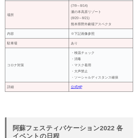
(7/9～8/14)
瀬の本高原リゾート
場所
(8/20～8/21)
熊本県野外劇場アスペクタ
内容
※下記画像参照
駐車場
あり
・検温チェック
・消毒
コロナ対策
・マスク着用
・大声禁止
・ソーシャルディスタンス確保
詳細
公式HP
阿蘇フェスティバケーション2022 各
イベントの日程