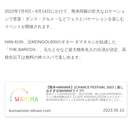
2022年7月9日～8月14日にかけて、熊本阿蘇の壮大なロケーショ
ンで音楽・ダンス・グルメ・などフェスとバケーションを楽しむ
イベントが開催されます。
HAN-KUN、元MONGOL800のギター ギマタカシが結成した
「THE BARCOX」、元ちとせなど超大物有名人の出演が決定、高
校生以下は無料の神コスパで楽しめます。
【熊本×WANIMA】1CHANCE FESTIVAL 2023｜楽し
みすぎるWANIMAライブ!!
熊本ロック2023年9月2日・3日の2日間、我らが誇るWANIMAの
フェス熊本開催決定!!【公式P】WANIMAは2023年もやります！
WANIMA主催のフェスを2023年も地元熊本で開催することが決
定しました。2023年9月2日と3日の2...
2023.05.15
kumamoto-silnavi.com