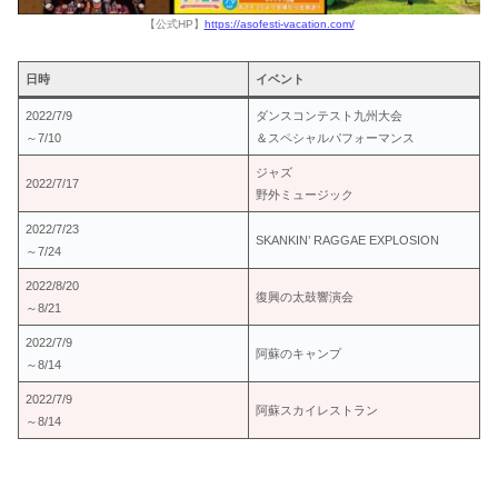
【公式HP】
https://asofesti-vacation.com/
日時
イベント
2022/7/9
ダンスコンテスト九州大会
～7/10
＆スペシャルパフォーマンス
ジャズ
2022/7/17
野外ミュージック
2022/7/23
SKANKIN’ RAGGAE EXPLOSION
～7/24
2022/8/20
復興の太鼓響演会
～8/21
2022/7/9
阿蘇のキャンプ
～8/14
2022/7/9
阿蘇スカイレストラン
～8/14