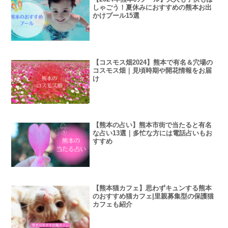
しゃごう！夏休みにおすすめの熊本お出
かけプール15選
【コスモス畑2024】熊本で有名＆穴場の
コスモス畑｜見頃時期や開花情報をお届
け
【熊本の占い】熊本市街で当たると有名
な占い13選｜多忙な方には電話占いもお
すすめ
【熊本猫カフェ】思わずキュンする熊本
のおすすめ猫カフェ|里親募集型の保護猫
カフェも紹介