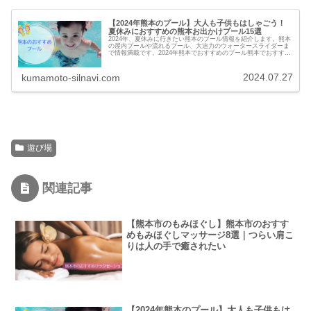
【2024年熊本のプール】大人も子供もはしゃごう！
夏休みにおすすめの熊本お出かけプール15選
2024年、夏休みに行きたい熊本のプール情報を紹介します。熊本
の屋内プールや流れるプール、大迫力のウォータースライダーま
で情報満載です。2024年熊本でおすすめのプール熊本でおすすめ
のプールホテルセキア リゾート＆スパ2024(熊本県玉名郡...
2024.07.27
kumamoto-silnavi.com
遊び場
関連記事
【熊本市のもみほぐし】熊本市のおすす
めもみほぐしマッサージ8選｜つらい肩こ
りは人の手で癒されたい
【2024年熊本のプール】大人も子供もは