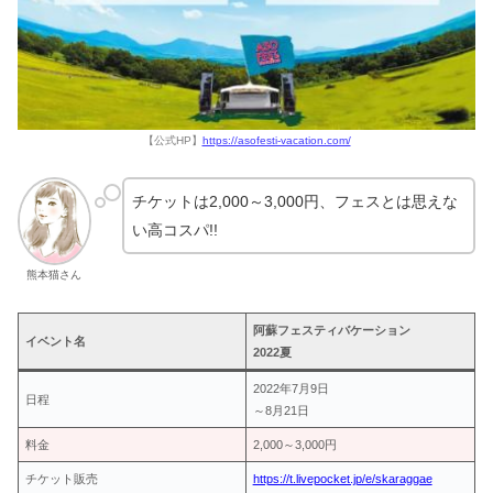
【公式HP】
https://asofesti-vacation.com/
チケットは2,000～3,000円、フェスとは思えな
い高コスパ!!
熊本猫さん
阿蘇フェスティバケーション
イベント名
2022夏
2022年7月9日
日程
～8月21日
料金
2,000～3,000円
チケット販売
https://t.livepocket.jp/e/skaraggae